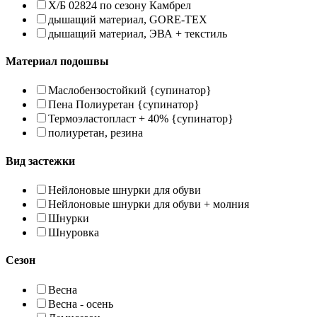
Х/Б 02824 по сезону Камбрел
дышащий материал, GORE-TEX
дышащий материал, ЭВА + текстиль
Материал подошвы
Маслобензостойкий {супинатор}
Пена Полиуретан {супинатор}
Термоэластопласт + 40% {супинатор}
полиуретан, резина
Вид застежки
Нейлоновые шнурки для обуви
Нейлоновые шнурки для обуви + молния
Шнурки
Шнуровка
Сезон
Весна
Весна - осень