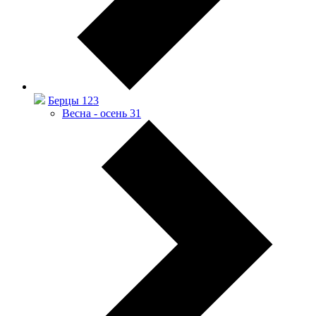
Берцы
123
Весна - осень
31