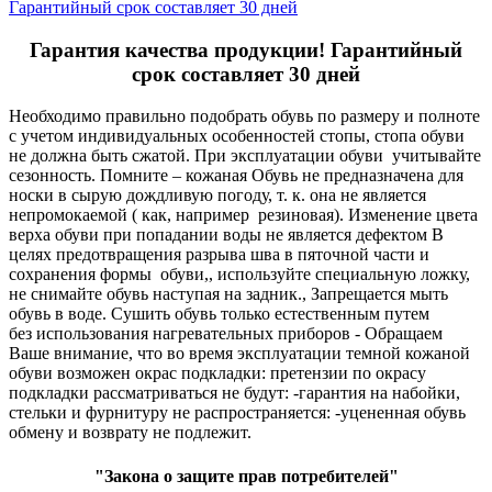
Гарантийный срок составляет 30 дней
Гарантия качества продукции! Гарантийный
срок составляет 30 дней
Необходимо правильно подобрать обувь по размеру и полноте
с учетом индивидуальных особенностей стопы, стопа обуви
не должна быть сжатой. При эксплуатации обуви учитывайте
сезонность. Помните – кожаная Обувь не предназначена для
носки в сырую дождливую погоду, т. к. она не является
непромокаемой ( как, например резиновая). Изменение цвета
верха обуви при попадании воды не является дефектом В
целях предотвращения разрыва шва в пяточной части и
сохранения формы обуви,, используйте специальную ложку,
не снимайте обувь наступая на задник., Запрещается мыть
обувь в воде. Сушить обувь только естественным путем
без использования нагревательных приборов - Обращаем
Ваше внимание, что во время эксплуатации темной кожаной
обуви возможен окрас подкладки: претензии по окрасу
подкладки рассматриваться не будут: -гарантия на набойки,
стельки и фурнитуру не распространяется: -уцененная обувь
обмену и возврату не подлежит.
"Закона о защите прав потребителей"