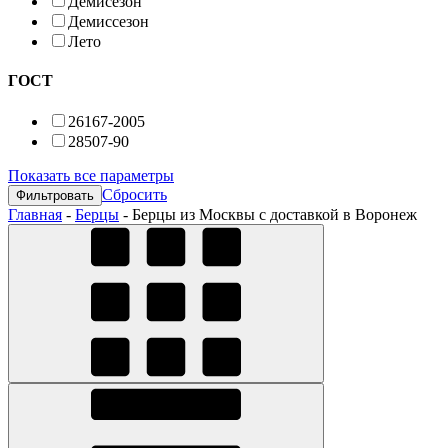
Демисезон
Демиссезон
Лето
ГОСТ
26167-2005
28507-90
Показать все параметры
Сбросить
Главная
-
Берцы
-
Берцы из Москвы с доставкой в Воронеж