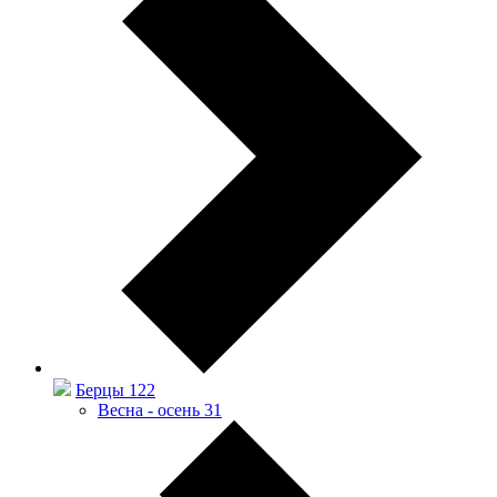
Берцы
122
Весна - осень
31