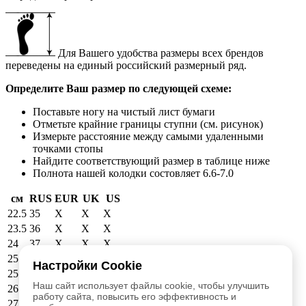
Для Вашего удобства размеры всех брендов
переведены на единый российский размерный ряд.
Определите Ваш размер по следующей схеме:
Поставьте ногу на чистый лист бумаги
Отметьте крайние границы ступни (см. рисунок)
Измерьте расстояние между самыми удаленными
точками стопы
Найдите соответствующий размер в таблице ниже
Полнота нашей колодки состовляет 6.6-7.0
см
RUS
EUR
UK
US
22.5
35
X
X
X
23.5
36
X
X
X
24
37
X
X
X
25
38
39
6
6.5
Настройки Cookie
25.5
39
40
6.5
7
Наш сайт использует файлы cookie, чтобы улучшить
26.5
40
41
7.5
8
работу сайта, повысить его эффективность и
27
41
42
8
8.5