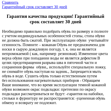
Сравнить
Гарантийный срок составляет 30 дней
Гарантия качества продукции! Гарантийный
срок составляет 30 дней
Необходимо правильно подобрать обувь по размеру и полноте
с учетом индивидуальных особенностей стопы, стопа обуви
не должна быть сжатой. При эксплуатации обуви учитывайте
сезонность. Помните – кожаная Обувь не предназначена для
носки в сырую дождливую погоду, т. к. она не является
непромокаемой ( как, например резиновая). Изменение цвета
верха обуви при попадании воды не является дефектом В
целях предотвращения разрыва шва в пяточной части и
сохранения формы обуви,, используйте специальную ложку,
не снимайте обувь наступая на задник., Запрещается мыть
обувь в воде. Сушить обувь только естественным путем
без использования нагревательных приборов - Обращаем
Ваше внимание, что во время эксплуатации темной кожаной
обуви возможен окрас подкладки: претензии по окрасу
подкладки рассматриваться не будут: -гарантия на набойки,
стельки и фурнитуру не распространяется: -уцененная обувь
обмену и возврату не подлежит.