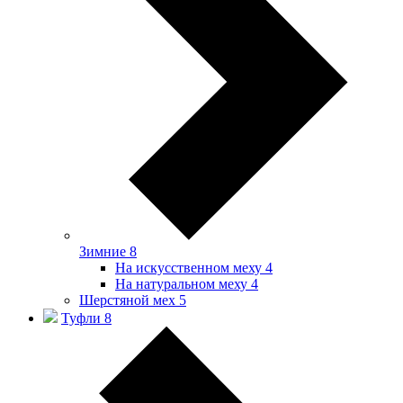
Зимние
8
На искусственном меху
4
На натуральном меху
4
Шерстяной мех
5
Туфли
8