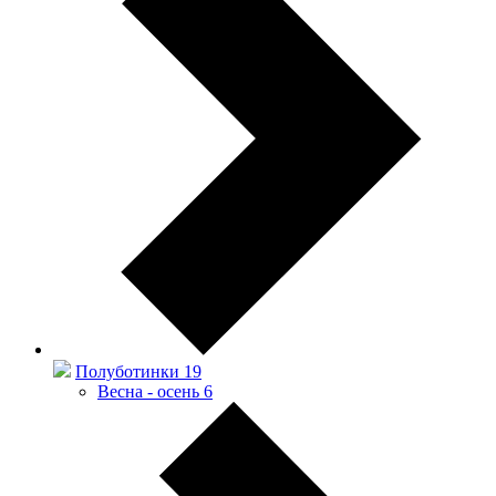
Полуботинки
19
Весна - осень
6