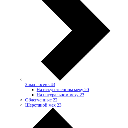
Зима - осень
43
На искусственном меху
20
На натуральном меху
23
Облегченные
22
Шерстяной мех
23