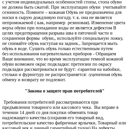
с учетом индивидуальных особенностей стопы, стопа обуви
не должна быть сжатой. При эксплуатации обуви учитывайте
сезонность. Помните – кожаная Обувь не предназначена для
носки в сырую дождливую погоду, т. к. она не является
непромокаемой ( как, например резиновая). Изменение цвета
верха обуви при попадании воды не является дефектом В
целях предотвращения разрыва шва в пяточной части и
сохранения формы обуви,, используйте специальную ложку,
не снимайте обувь наступая на задник., Запрещается мыть
обувь в воде. Сушить обувь только естественным путем
без использования нагревательных приборов - Обращаем
Ваше внимание, что во время эксплуатации темной кожаной
обуви возможен окрас подкладки: претензии по окрасу
подкладки рассматриваться не будут: -гарантия на набойки,
стельки и фурнитуру не распространяется: -уцененная обувь
обмену и возврату не подлежит.
"Закона о защите прав потребителей"
Требования потребителей рассматриваются при
предъявлении товарного или кассового чека. Вы вправе в
течении 14 дней со дня покупки обменять товар
надлежащего качества (сохраняя его товарный вид,
потребительские качество фабричные ярлычки, Товарный или
кассовый чек и данный гарантийный талон) На дефекты,