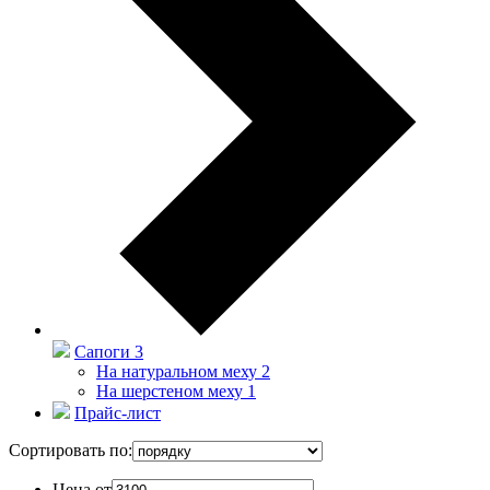
Сапоги
3
На натуральном меху
2
На шерстеном меху
1
Прайс-лист
Сортировать по:
Цена от