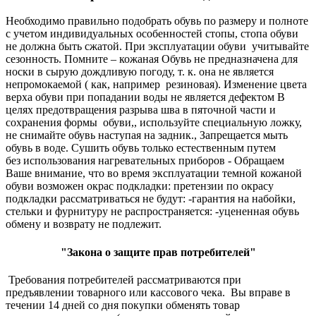
Необходимо правильно подобрать обувь по размеру и полноте
с учетом индивидуальных особенностей стопы, стопа обуви
не должна быть сжатой. При эксплуатации обуви учитывайте
сезонность. Помните – кожаная Обувь не предназначена для
носки в сырую дождливую погоду, т. к. она не является
непромокаемой ( как, например резиновая). Изменение цвета
верха обуви при попадании воды не является дефектом В
целях предотвращения разрыва шва в пяточной части и
сохранения формы обуви,, используйте специальную ложку,
не снимайте обувь наступая на задник., Запрещается мыть
обувь в воде. Сушить обувь только естественным путем
без использования нагревательных приборов - Обращаем
Ваше внимание, что во время эксплуатации темной кожаной
обуви возможен окрас подкладки: претензии по окрасу
подкладки рассматриваться не будут: -гарантия на набойки,
стельки и фурнитуру не распространяется: -уцененная обувь
обмену и возврату не подлежит.
"Закона о защите прав потребителей"
Требования потребителей рассматриваются при
предъявлении товарного или кассового чека. Вы вправе в
течении 14 дней со дня покупки обменять товар