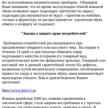
без использования нагревательных приборов - Обращаем
Ваше внимание, что во время эксплуатации темной кожаной
обуви возможен окрас подкладки: претензии по окрасу
подкладки рассматриваться не будут: -гарантия на набойки,
стельки и фурнитуру не распространяется: -уцененная обувь
обмену и возврату не подлежит.
"Закона о защите прав потребителей"
Требования потребителей рассматриваются при
предъявлении товарного или кассового чека. Вы вправе в
течении 14 дней со дня покупки обменять товар
надлежащего качества (сохраняя его товарный вид,
потребительские качество фабричные ярлычки, Товарный или
кассовый чек и данный гарантийный талон) На дефекты,
вызванные путем механических повреждение, несоблюдение
правил по уходу и эксплуатации обуви, наша компания будет
вынуждены отказать Вам в удовлетворении Ваших
претензии!
https://www.bercy1.ru
Фляжка армейская 1000 мл, помимо применения в
тактической сфере, стала широко востребована и у простых
граждан для туристического похода, рыбалки и охоты. В