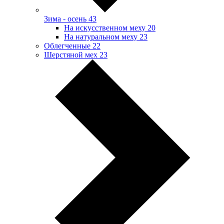
Зима - осень
43
На искусственном меху
20
На натуральном меху
23
Облегченные
22
Шерстяной мех
23