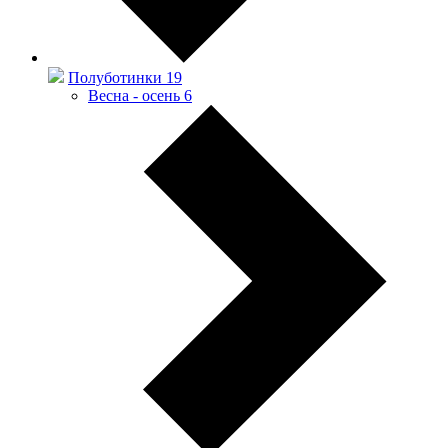
Полуботинки
19
Весна - осень
6