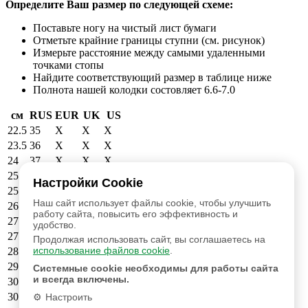
Определите Ваш размер по следующей схеме:
Поставьте ногу на чистый лист бумаги
Отметьте крайние границы ступни (см. рисунок)
Измерьте расстояние между самыми удаленными
точками стопы
Найдите соответствующий размер в таблице ниже
Полнота нашей колодки состовляет 6.6-7.0
см
RUS
EUR
UK
US
22.5
35
X
X
X
23.5
36
X
X
X
24
37
X
X
X
25
38
39
6
6.5
Настройки Cookie
25.5
39
40
6.5
7
Наш сайт использует файлы cookie, чтобы улучшить
26.5
40
41
7.5
8
работу сайта, повысить его эффективность и
27
41
42
8
8.5
удобство.
27.5
42
43
9
9.5
Продолжая использовать сайт, вы соглашаетесь на
использование файлов cookie
.
28.5
43
44
9.5
10
29
44
45
10.5
11
Системные cookie необходимы для работы сайта
и всегда включены.
30
45
46
11.5
12
30.5
46
47
12
12.5
Настроить