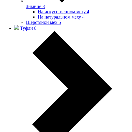
Зимние
8
На искусственном меху
4
На натуральном меху
4
Шерстяной мех
5
Туфли
8