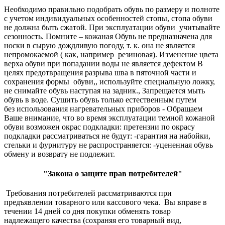
Необходимо правильно подобрать обувь по размеру и полноте
с учетом индивидуальных особенностей стопы, стопа обуви
не должна быть сжатой. При эксплуатации обуви учитывайте
сезонность. Помните – кожаная Обувь не предназначена для
носки в сырую дождливую погоду, т. к. она не является
непромокаемой ( как, например резиновая). Изменение цвета
верха обуви при попадании воды не является дефектом В
целях предотвращения разрыва шва в пяточной части и
сохранения формы обуви,, используйте специальную ложку,
не снимайте обувь наступая на задник., Запрещается мыть
обувь в воде. Сушить обувь только естественным путем
без использования нагревательных приборов - Обращаем
Ваше внимание, что во время эксплуатации темной кожаной
обуви возможен окрас подкладки: претензии по окрасу
подкладки рассматриваться не будут: -гарантия на набойки,
стельки и фурнитуру не распространяется: -уцененная обувь
обмену и возврату не подлежит.
"Закона о защите прав потребителей"
Требования потребителей рассматриваются при
предъявлении товарного или кассового чека. Вы вправе в
течении 14 дней со дня покупки обменять товар
надлежащего качества (сохраняя его товарный вид,