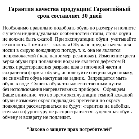
Гарантия качества продукции! Гарантийный
срок составляет 30 дней
Необходимо правильно подобрать обувь по размеру и полноте
с учетом индивидуальных особенностей стопы, стопа обуви
не должна быть сжатой. При эксплуатации обуви учитывайте
сезонность. Помните – кожаная Обувь не предназначена для
носки в сырую дождливую погоду, т. к. она не является
непромокаемой ( как, например резиновая). Изменение цвета
верха обуви при попадании воды не является дефектом В
целях предотвращения разрыва шва в пяточной части и
сохранения формы обуви,, используйте специальную ложку,
не снимайте обувь наступая на задник., Запрещается мыть
обувь в воде. Сушить обувь только естественным путем
без использования нагревательных приборов - Обращаем
Ваше внимание, что во время эксплуатации темной кожаной
обуви возможен окрас подкладки: претензии по окрасу
подкладки рассматриваться не будут: -гарантия на набойки,
стельки и фурнитуру не распространяется: -уцененная обувь
обмену и возврату не подлежит.
"Закона о защите прав потребителей"