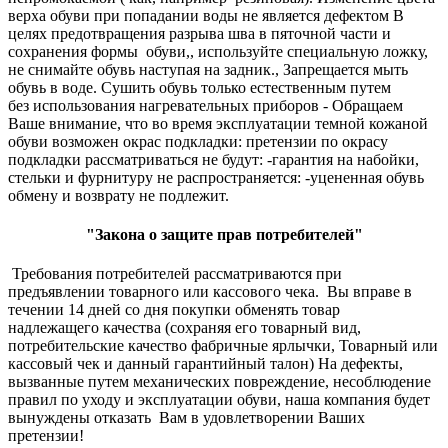
верха обуви при попадании воды не является дефектом В
целях предотвращения разрыва шва в пяточной части и
сохранения формы обуви,, используйте специальную ложку,
не снимайте обувь наступая на задник., Запрещается мыть
обувь в воде. Сушить обувь только естественным путем
без использования нагревательных приборов - Обращаем
Ваше внимание, что во время эксплуатации темной кожаной
обуви возможен окрас подкладки: претензии по окрасу
подкладки рассматриваться не будут: -гарантия на набойки,
стельки и фурнитуру не распространяется: -уцененная обувь
обмену и возврату не подлежит.
"Закона о защите прав потребителей"
Требования потребителей рассматриваются при
предъявлении товарного или кассового чека. Вы вправе в
течении 14 дней со дня покупки обменять товар
надлежащего качества (сохраняя его товарный вид,
потребительские качество фабричные ярлычки, Товарный или
кассовый чек и данный гарантийный талон) На дефекты,
вызванные путем механических повреждение, несоблюдение
правил по уходу и эксплуатации обуви, наша компания будет
вынуждены отказать Вам в удовлетворении Ваших
претензии!