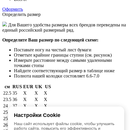
Оформить
Определить размер
Для Вашего удобства размеры всех брендов переведены на
единый российский размерный ряд.
Определите Ваш размер по следующей схеме:
Поставьте ногу на чистый лист бумаги
Отметьте крайние границы ступни (см. рисунок)
Измерьте расстояние между самыми удаленными
точками стопы
Найдите соответствующий размер в таблице ниже
Полнота нашей колодки состовляет 6.6-7.0
см
RUS
EUR
UK
US
22.5
35
X
X
X
23.5
36
X
X
X
24
37
X
X
X
25
38
39
6
6.5
Настройки Cookie
25.5
39
40
6.5
7
Наш сайт использует файлы cookie, чтобы улучшить
26.5
40
41
7.5
8
работу сайта, повысить его эффективность и