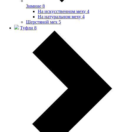
Зимние
8
На искусственном меху
4
На натуральном меху
4
Шерстяной мех
5
Туфли
8