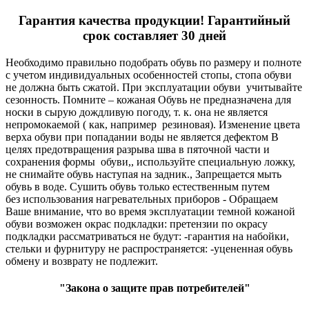
Гарантия качества продукции! Гарантийный
срок составляет 30 дней
Необходимо правильно подобрать обувь по размеру и полноте
с учетом индивидуальных особенностей стопы, стопа обуви
не должна быть сжатой. При эксплуатации обуви учитывайте
сезонность. Помните – кожаная Обувь не предназначена для
носки в сырую дождливую погоду, т. к. она не является
непромокаемой ( как, например резиновая). Изменение цвета
верха обуви при попадании воды не является дефектом В
целях предотвращения разрыва шва в пяточной части и
сохранения формы обуви,, используйте специальную ложку,
не снимайте обувь наступая на задник., Запрещается мыть
обувь в воде. Сушить обувь только естественным путем
без использования нагревательных приборов - Обращаем
Ваше внимание, что во время эксплуатации темной кожаной
обуви возможен окрас подкладки: претензии по окрасу
подкладки рассматриваться не будут: -гарантия на набойки,
стельки и фурнитуру не распространяется: -уцененная обувь
обмену и возврату не подлежит.
"Закона о защите прав потребителей"