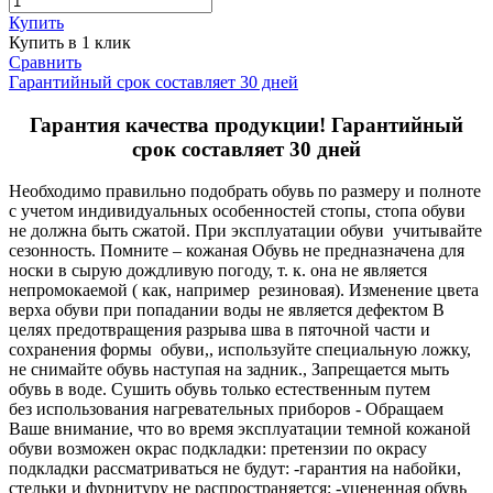
Купить
Купить в 1 клик
Сравнить
Гарантийный срок составляет 30 дней
Гарантия качества продукции! Гарантийный
срок составляет 30 дней
Необходимо правильно подобрать обувь по размеру и полноте
с учетом индивидуальных особенностей стопы, стопа обуви
не должна быть сжатой. При эксплуатации обуви учитывайте
сезонность. Помните – кожаная Обувь не предназначена для
носки в сырую дождливую погоду, т. к. она не является
непромокаемой ( как, например резиновая). Изменение цвета
верха обуви при попадании воды не является дефектом В
целях предотвращения разрыва шва в пяточной части и
сохранения формы обуви,, используйте специальную ложку,
не снимайте обувь наступая на задник., Запрещается мыть
обувь в воде. Сушить обувь только естественным путем
без использования нагревательных приборов - Обращаем
Ваше внимание, что во время эксплуатации темной кожаной
обуви возможен окрас подкладки: претензии по окрасу
подкладки рассматриваться не будут: -гарантия на набойки,
стельки и фурнитуру не распространяется: -уцененная обувь