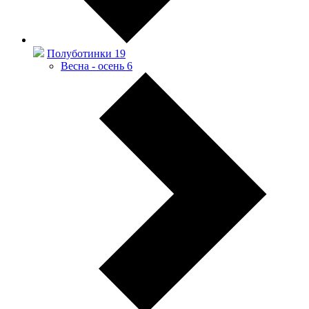
Полуботинки
19
Весна - осень
6