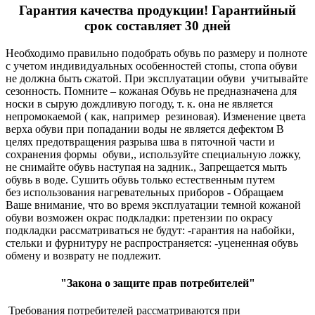
Гарантия качества продукции! Гарантийный
срок составляет 30 дней
Необходимо правильно подобрать обувь по размеру и полноте
с учетом индивидуальных особенностей стопы, стопа обуви
не должна быть сжатой. При эксплуатации обуви учитывайте
сезонность. Помните – кожаная Обувь не предназначена для
носки в сырую дождливую погоду, т. к. она не является
непромокаемой ( как, например резиновая). Изменение цвета
верха обуви при попадании воды не является дефектом В
целях предотвращения разрыва шва в пяточной части и
сохранения формы обуви,, используйте специальную ложку,
не снимайте обувь наступая на задник., Запрещается мыть
обувь в воде. Сушить обувь только естественным путем
без использования нагревательных приборов - Обращаем
Ваше внимание, что во время эксплуатации темной кожаной
обуви возможен окрас подкладки: претензии по окрасу
подкладки рассматриваться не будут: -гарантия на набойки,
стельки и фурнитуру не распространяется: -уцененная обувь
обмену и возврату не подлежит.
"Закона о защите прав потребителей"
Требования потребителей рассматриваются при