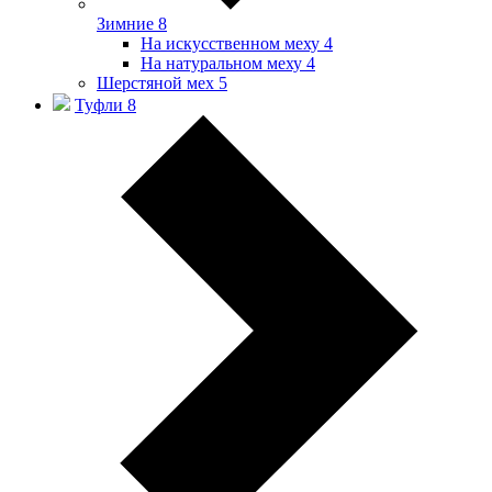
Зимние
8
На искусственном меху
4
На натуральном меху
4
Шерстяной мех
5
Туфли
8