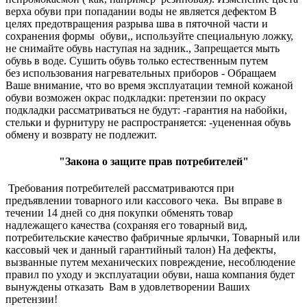
верха обуви при попадании воды не является дефектом В
целях предотвращения разрыва шва в пяточной части и
сохранения формы обуви,, используйте специальную ложку,
не снимайте обувь наступая на задник., Запрещается мыть
обувь в воде. Сушить обувь только естественным путем
без использования нагревательных приборов - Обращаем
Ваше внимание, что во время эксплуатации темной кожаной
обуви возможен окрас подкладки: претензии по окрасу
подкладки рассматриваться не будут: -гарантия на набойки,
стельки и фурнитуру не распространяется: -уцененная обувь
обмену и возврату не подлежит.
"Закона о защите прав потребителей"
Требования потребителей рассматриваются при
предъявлении товарного или кассового чека. Вы вправе в
течении 14 дней со дня покупки обменять товар
надлежащего качества (сохраняя его товарный вид,
потребительские качество фабричные ярлычки, Товарный или
кассовый чек и данный гарантийный талон) На дефекты,
вызванные путем механических повреждение, несоблюдение
правил по уходу и эксплуатации обуви, наша компания будет
вынуждены отказать Вам в удовлетворении Ваших
претензии!