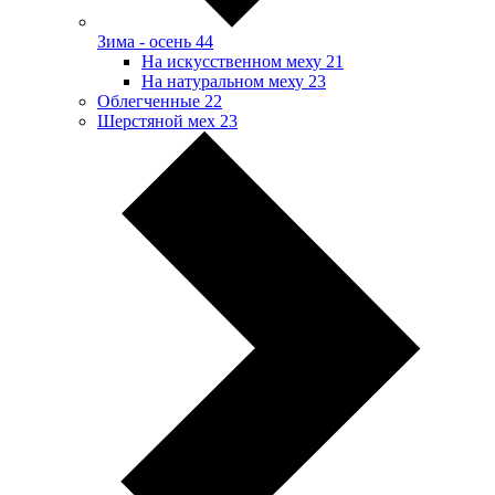
Зима - осень
44
На искусственном меху
21
На натуральном меху
23
Облегченные
22
Шерстяной мех
23