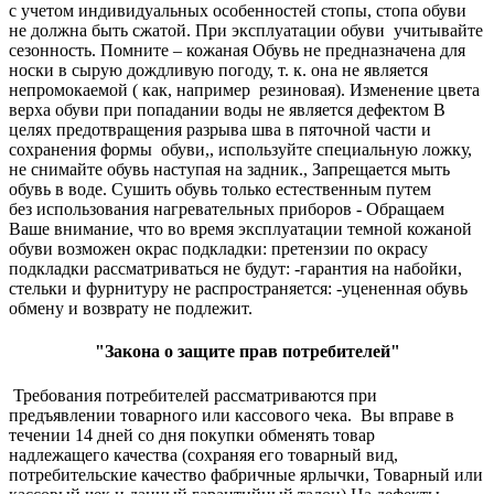
с учетом индивидуальных особенностей стопы, стопа обуви
не должна быть сжатой. При эксплуатации обуви учитывайте
сезонность. Помните – кожаная Обувь не предназначена для
носки в сырую дождливую погоду, т. к. она не является
непромокаемой ( как, например резиновая). Изменение цвета
верха обуви при попадании воды не является дефектом В
целях предотвращения разрыва шва в пяточной части и
сохранения формы обуви,, используйте специальную ложку,
не снимайте обувь наступая на задник., Запрещается мыть
обувь в воде. Сушить обувь только естественным путем
без использования нагревательных приборов - Обращаем
Ваше внимание, что во время эксплуатации темной кожаной
обуви возможен окрас подкладки: претензии по окрасу
подкладки рассматриваться не будут: -гарантия на набойки,
стельки и фурнитуру не распространяется: -уцененная обувь
обмену и возврату не подлежит.
"Закона о защите прав потребителей"
Требования потребителей рассматриваются при
предъявлении товарного или кассового чека. Вы вправе в
течении 14 дней со дня покупки обменять товар
надлежащего качества (сохраняя его товарный вид,
потребительские качество фабричные ярлычки, Товарный или