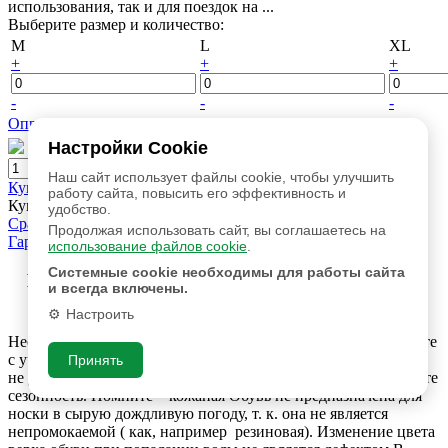
использования, так и для поездок на ...
Выберите размер и количество:
M
L
XL
+
+
+
-
-
-
Определить размер
Настройки Cookie
Наш сайт использует файлы cookie, чтобы улучшить
Купить
работу сайта, повысить его эффективность и
Купить в 1 клик
удобство.
Сравнить
Продолжая использовать сайт, вы соглашаетесь на
Гарантийный срок составляет 30 дней
использование файлов cookie
.
Системные cookie необходимы для работы сайта
Гарантия качества продукции! Гарантийный
и всегда включены.
срок составляет 30 дней
Настроить
Необходимо правильно подобрать обувь по размеру и полноте
с учетом индивидуальных особенностей стопы, стопа обуви
Принять
не должна быть сжатой. При эксплуатации обуви учитывайте
сезонность. Помните – кожаная Обувь не предназначена для
носки в сырую дождливую погоду, т. к. она не является
непромокаемой ( как, например резиновая). Изменение цвета