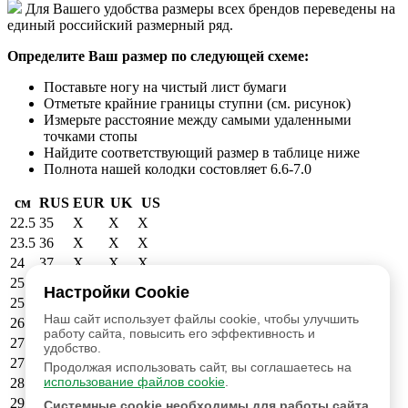
Для Вашего удобства размеры всех брендов переведены на
единый российский размерный ряд.
Определите Ваш размер по следующей схеме:
Поставьте ногу на чистый лист бумаги
Отметьте крайние границы ступни (см. рисунок)
Измерьте расстояние между самыми удаленными
точками стопы
Найдите соответствующий размер в таблице ниже
Полнота нашей колодки состовляет 6.6-7.0
см
RUS
EUR
UK
US
22.5
35
X
X
X
23.5
36
X
X
X
24
37
X
X
X
25
38
39
6
6.5
Настройки Cookie
25.5
39
40
6.5
7
Наш сайт использует файлы cookie, чтобы улучшить
26.5
40
41
7.5
8
работу сайта, повысить его эффективность и
27
41
42
8
8.5
удобство.
27.5
42
43
9
9.5
Продолжая использовать сайт, вы соглашаетесь на
использование файлов cookie
.
28.5
43
44
9.5
10
29
44
45
10.5
11
Системные cookie необходимы для работы сайта