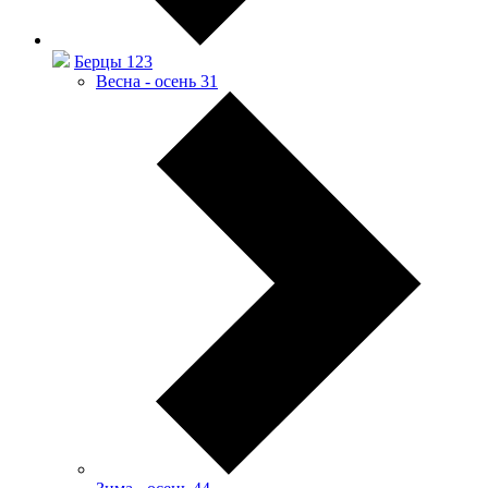
Берцы
123
Весна - осень
31