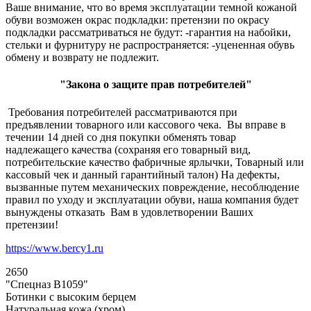
Ваше внимание, что во время эксплуатации темной кожаной
обуви возможен окрас подкладки: претензии по окрасу
подкладки рассматриваться не будут: -гарантия на набойки,
стельки и фурнитуру не распространяется: -уцененная обувь
обмену и возврату не подлежит.
"Закона о защите прав потребителей"
Требования потребителей рассматриваются при
предъявлении товарного или кассового чека. Вы вправе в
течении 14 дней со дня покупки обменять товар
надлежащего качества (сохраняя его товарный вид,
потребительские качество фабричные ярлычки, Товарный или
кассовый чек и данный гарантийный талон) На дефекты,
вызванные путем механических повреждение, несоблюдение
правил по уходу и эксплуатации обуви, наша компания будет
вынуждены отказать Вам в удовлетворении Ваших
претензии!
https://www.bercy1.ru
2650
"Спецназ В1059"
Ботинки с высоким берцем
Натуральная кожа (хром)