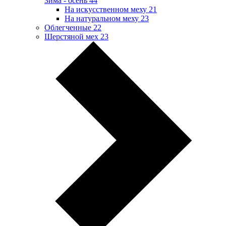
Зима - осень
44
На искусственном меху
21
На натуральном меху
23
Облегченные
22
Шерстяной мех
23