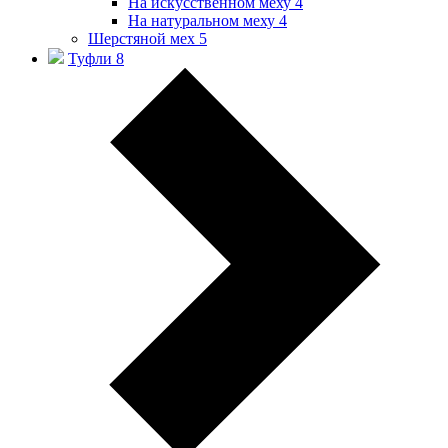
На искусственном меху
4
На натуральном меху
4
Шерстяной мех
5
Туфли
8