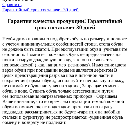
Сравнить
Гарантийный срок составляет 30 дней
Гарантия качества продукции! Гарантийный
срок составляет 30 дней
Необходимо правильно подобрать обувь по размеру и полноте
с учетом индивидуальных особенностей стопы, стопа обуви
не должна быть сжатой. При эксплуатации обуви учитывайте
сезонность. Помните – кожаная Обувь не предназначена для
носки в сырую дождливую погоду, т. к. она не является
непромокаемой ( как, например резиновая). Изменение цвета
верха обуви при попадании воды не является дефектом В
целях предотвращения разрыва шва в пяточной части и
сохранения формы обуви,, используйте специальную ложку,
не снимайте обувь наступая на задник., Запрещается мыть
обувь в воде. Сушить обувь только естественным путем
без использования нагревательных приборов - Обращаем
Ваше внимание, что во время эксплуатации темной кожаной
обуви возможен окрас подкладки: претензии по окрасу
подкладки рассматриваться не будут: -гарантия на набойки,
стельки и фурнитуру не распространяется: -уцененная обувь
обмену и возврату не подлежит.