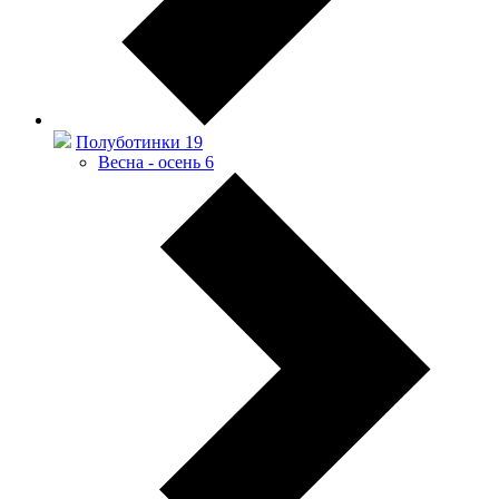
Полуботинки
19
Весна - осень
6