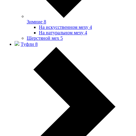
Зимние
8
На искусственном меху
4
На натуральном меху
4
Шерстяной мех
5
Туфли
8