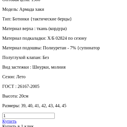
Модель
:
Армада хаки
Тип
:
Ботинки {тактические берцы}
Материал верха
:
ткань (кордура)
Материал подкаладки
:
Х/Б 02824 по сезону
Материал подошвы
:
Полиуретан - 7% {супинатор
Полуглухой клапан
:
Без
Вид застежки
:
Шнурки, молния
Сезон
:
Лето
ГОСТ
:
26167-2005
Высота
:
20см
Размеры
:
39, 40, 41, 42, 43, 44, 45
Купить
Купить в 1 клик