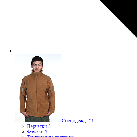
Спецодежда
51
Перчатки
8
Фляжки
5