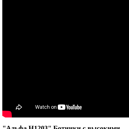
"Альфа Н1203" Ботинки с высокими