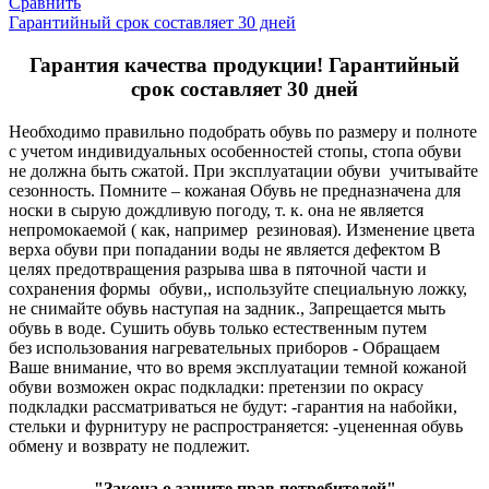
Сравнить
Гарантийный срок составляет 30 дней
Гарантия качества продукции! Гарантийный
срок составляет 30 дней
Необходимо правильно подобрать обувь по размеру и полноте
с учетом индивидуальных особенностей стопы, стопа обуви
не должна быть сжатой. При эксплуатации обуви учитывайте
сезонность. Помните – кожаная Обувь не предназначена для
носки в сырую дождливую погоду, т. к. она не является
непромокаемой ( как, например резиновая). Изменение цвета
верха обуви при попадании воды не является дефектом В
целях предотвращения разрыва шва в пяточной части и
сохранения формы обуви,, используйте специальную ложку,
не снимайте обувь наступая на задник., Запрещается мыть
обувь в воде. Сушить обувь только естественным путем
без использования нагревательных приборов - Обращаем
Ваше внимание, что во время эксплуатации темной кожаной
обуви возможен окрас подкладки: претензии по окрасу
подкладки рассматриваться не будут: -гарантия на набойки,
стельки и фурнитуру не распространяется: -уцененная обувь
обмену и возврату не подлежит.
"Закона о защите прав потребителей"