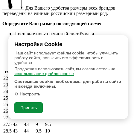
Для Вашего удобства размеры всех брендов
переведены на единый российский размерный ряд.
Определите Ваш размер по следующей схеме:
Поставьте ногу на чистый лист бумаги
Отметьте крайние границы ступни (см. рисунок)
Настройки Cookie
Измерьте расстояние между самыми удаленными
точками стопы
Наш сайт использует файлы cookie, чтобы улучшить
Найдите соответствующий размер в таблице ниже
работу сайта, повысить его эффективность и
Полнота нашей колодки состовляет 6.6-7.0
удобство.
Продолжая использовать сайт, вы соглашаетесь на
см
RUS
EUR
UK
US
использование файлов cookie
.
22.5
35
X
X
X
Системные cookie необходимы для работы сайта
23.5
36
X
X
X
и всегда включены.
24
37
X
X
X
Настроить
25
38
39
6
6.5
25.5
39
40
6.5
7
Принять
26.5
40
41
7.5
8
27
41
42
8
8.5
27.5
42
43
9
9.5
28.5
43
44
9.5
10