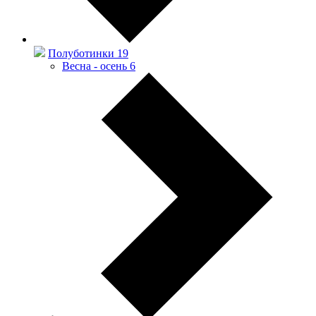
Полуботинки
19
Весна - осень
6