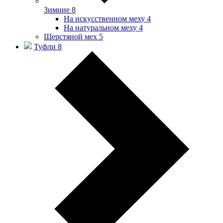
Зимние
8
На искусственном меху
4
На натуральном меху
4
Шерстяной мех
5
Туфли
8