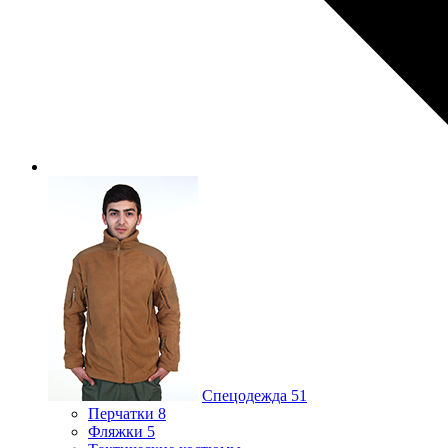
Спецодежда
51
Перчатки
8
Фляжки
5