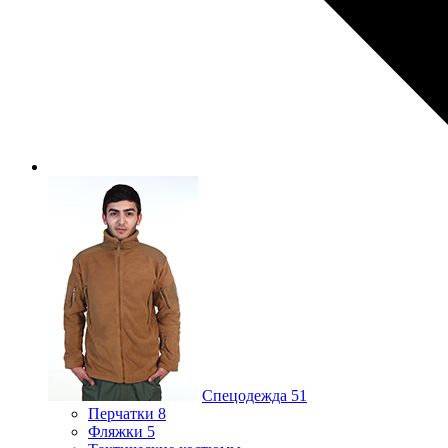
Спецодежда
51
Перчатки
8
Фляжки
5