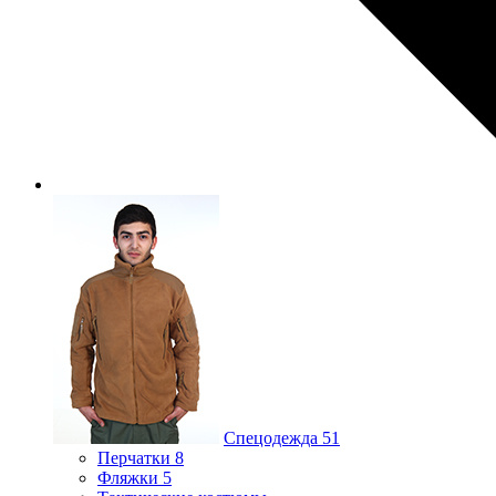
Спецодежда
51
Перчатки
8
Фляжки
5