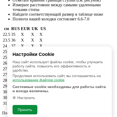
Отметьте крайние границы ступни (см. рисунок)
Измерьте расстояние между самыми удаленными
точками стопы
Найдите соответствующий размер в таблице ниже
Полнота нашей колодки состовляет 6.6-7.0
см
RUS
EUR
UK
US
22.5
35
X
X
X
23.5
36
X
X
X
24
37
X
X
X
25
38
39
6
6.5
Настройки Cookie
25.5
39
40
6.5
7
Наш сайт использует файлы cookie, чтобы улучшить
26.5
40
41
7.5
8
работу сайта, повысить его эффективность и
27
41
42
8
8.5
удобство.
27.5
42
43
9
9.5
Продолжая использовать сайт, вы соглашаетесь на
использование файлов cookie
.
28.5
43
44
9.5
10
29
44
45
10.5
11
Системные cookie необходимы для работы сайта
и всегда включены.
30
45
46
11.5
12
30.5
46
47
12
12.5
Настроить
31
47
48
13
13.5
Принять
Подтвердите свой электронный адрес