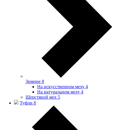
Зимние
8
На искусственном меху
4
На натуральном меху
4
Шерстяной мех
5
Туфли
8