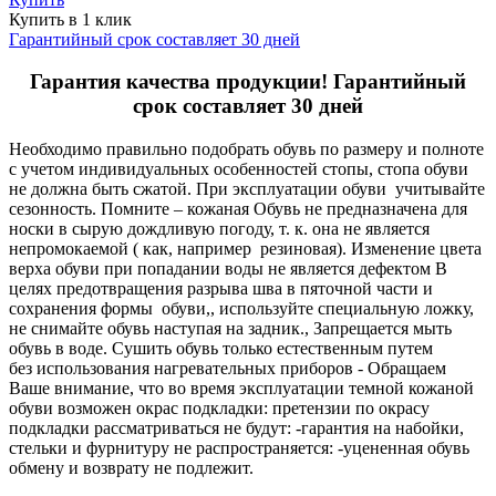
Купить в 1 клик
Гарантийный срок составляет 30 дней
Гарантия качества продукции! Гарантийный
срок составляет 30 дней
Необходимо правильно подобрать обувь по размеру и полноте
с учетом индивидуальных особенностей стопы, стопа обуви
не должна быть сжатой. При эксплуатации обуви учитывайте
сезонность. Помните – кожаная Обувь не предназначена для
носки в сырую дождливую погоду, т. к. она не является
непромокаемой ( как, например резиновая). Изменение цвета
верха обуви при попадании воды не является дефектом В
целях предотвращения разрыва шва в пяточной части и
сохранения формы обуви,, используйте специальную ложку,
не снимайте обувь наступая на задник., Запрещается мыть
обувь в воде. Сушить обувь только естественным путем
без использования нагревательных приборов - Обращаем
Ваше внимание, что во время эксплуатации темной кожаной
обуви возможен окрас подкладки: претензии по окрасу
подкладки рассматриваться не будут: -гарантия на набойки,
стельки и фурнитуру не распространяется: -уцененная обувь
обмену и возврату не подлежит.