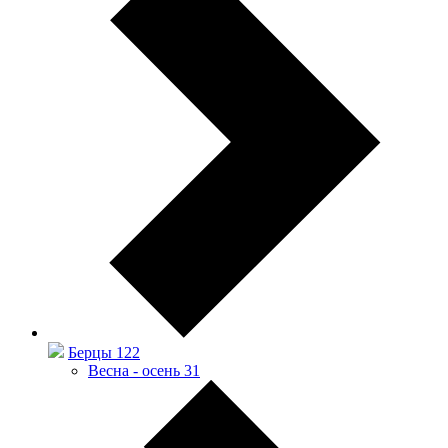
Берцы
122
Весна - осень
31