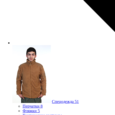
Спецодежда
51
Перчатки
8
Фляжки
5