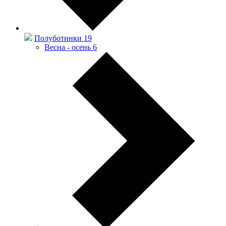
Полуботинки
19
Весна - осень
6