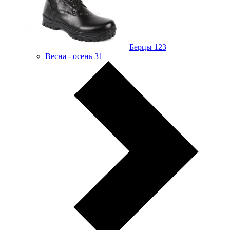
Берцы
123
Весна - осень
31