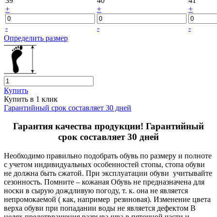
39
40
41
+
+
+
-
-
-
Определить размер
Купить
Купить в 1 клик
Гарантийный срок составляет 30 дней
Гарантия качества продукции! Гарантийный
срок составляет 30 дней
Необходимо правильно подобрать обувь по размеру и полноте
с учетом индивидуальных особенностей стопы, стопа обуви
не должна быть сжатой. При эксплуатации обуви учитывайте
сезонность. Помните – кожаная Обувь не предназначена для
носки в сырую дождливую погоду, т. к. она не является
непромокаемой ( как, например резиновая). Изменение цвета
верха обуви при попадании воды не является дефектом В
целях предотвращения разрыва шва в пяточной части и