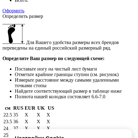
Всего:
Оформить
Определить размер
Для Вашего удобства размеры всех брендов
переведены на единый российский размерный ряд.
Определите Ваш размер по следующей схеме:
Поставьте ногу на чистый лист бумаги
Отметьте крайние границы ступни (см. рисунок)
Измерьте расстояние между самыми удаленными
точками стопы
Найдите соответствующий размер в таблице ниже
Полнота нашей колодки состовляет 6.6-7.0
см
RUS
EUR
UK
US
22.5
35
X
X
X
23.5
36
X
X
X
24
37
X
X
X
25
38
39
6
6.5