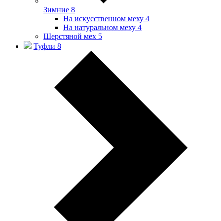
Зимние
8
На искусственном меху
4
На натуральном меху
4
Шерстяной мех
5
Туфли
8