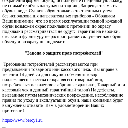
сохранения формы обуви,, используйте специальную ложку,
не снимайте обувь наступая на задник., Запрещается мыть
обувь в воде. Сушить обувь только естественным путем
без использования нагревательных приборов - Обращаем
Ваше внимание, что во время эксплуатации темной кожаной
обуви возможен окрас подкладки: претензии по окрасу
подкладки рассматриваться не будут: -гарантия на набойки,
стельки и фурнитуру не распространяется: -уцененная обувь
обмену и возврату не подлежит.
"Закона о защите прав потребителей"
Требования потребителей рассматриваются при
предъявлении товарного или кассового чека. Вы вправе в
течении 14 дней со дня покупки обменять товар
надлежащего качества (сохраняя его товарный вид,
потребительские качество фабричные ярлычки, Товарный или
кассовый чек и данный гарантийный талон) На дефекты,
вызванные путем механических повреждение, несоблюдение
правил по уходу и эксплуатации обуви, наша компания будет
вынуждены отказать Вам в удовлетворении Ваших
претензии!
https://www.bercy1.ru