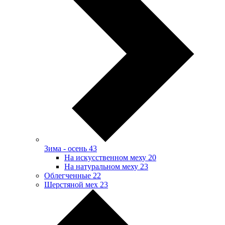
Зима - осень
43
На искусственном меху
20
На натуральном меху
23
Облегченные
22
Шерстяной мех
23