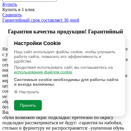
Купить
Купить в 1 клик
Сравнить
Гарантийный срок составляет 30 дней
Гарантия качества продукции! Гарантийный
срок составляет 30 дней
Настройки Cookie
Необходимо правильно подобрать обувь по размеру и полноте
Наш сайт использует файлы cookie, чтобы улучшить
с учетом индивидуальных особенностей стопы, стопа обуви
работу сайта, повысить его эффективность и
не должна быть сжатой. При эксплуатации обуви учитывайте
удобство.
сезонность. Помните – кожаная Обувь не предназначена для
Продолжая использовать сайт, вы соглашаетесь на
носки в сырую дождливую погоду, т. к. она не является
использование файлов cookie
.
непромокаемой ( как, например резиновая). Изменение цвета
Системные cookie необходимы для работы сайта
верха обуви при попадании воды не является дефектом В
и всегда включены.
целях предотвращения разрыва шва в пяточной части и
сохранения формы обуви,, используйте специальную ложку,
Настроить
не снимайте обувь наступая на задник., Запрещается мыть
обувь в воде. Сушить обувь только естественным путем
Принять
без использования нагревательных приборов - Обращаем
Ваше внимание, что во время эксплуатации темной кожаной
обуви возможен окрас подкладки: претензии по окрасу
подкладки рассматриваться не будут: -гарантия на набойки,
стельки и фурнитуру не распространяется: -уцененная обувь