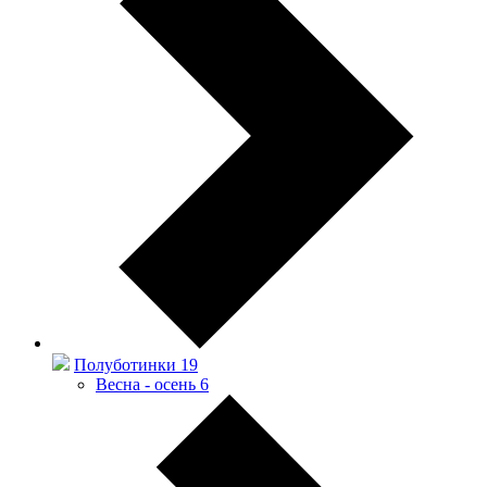
Полуботинки
19
Весна - осень
6