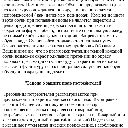
сезонность. Помните – кожаная Обувь не предназначена для
носки в сырую дождливую погоду, т. к. она не является
непромокаемой ( как, например резиновая). Изменение цвета
верха обуви при попадании воды не является дефектом В
целях предотвращения разрыва шва в пяточной части и
сохранения формы обуви,, используйте специальную ложку,
не снимайте обувь наступая на задник., Запрещается мыть
обувь в воде. Сушить обувь только естественным путем
без использования нагревательных приборов - Обращаем
Ваше внимание, что во время эксплуатации темной кожаной
обуви возможен окрас подкладки: претензии по окрасу
подкладки рассматриваться не будут: -гарантия на набойки,
стельки и фурнитуру не распространяется: -уцененная обувь
обмену и возврату не подлежит.
"Закона о защите прав потребителей"
Требования потребителей рассматриваются при
предъявлении товарного или кассового чека. Вы вправе в
течении 14 дней со дня покупки обменять товар
надлежащего качества (сохраняя его товарный вид,
потребительские качество фабричные ярлычки, Товарный или
кассовый чек и данный гарантийный талон) На дефекты,
вызванные путем механических повреждение, несоблюдение