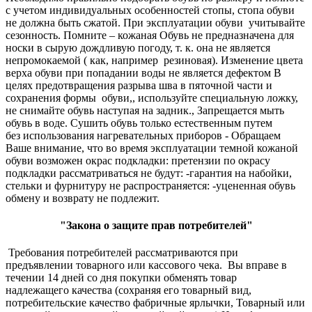
с учетом индивидуальных особенностей стопы, стопа обуви
не должна быть сжатой. При эксплуатации обуви учитывайте
сезонность. Помните – кожаная Обувь не предназначена для
носки в сырую дождливую погоду, т. к. она не является
непромокаемой ( как, например резиновая). Изменение цвета
верха обуви при попадании воды не является дефектом В
целях предотвращения разрыва шва в пяточной части и
сохранения формы обуви,, используйте специальную ложку,
не снимайте обувь наступая на задник., Запрещается мыть
обувь в воде. Сушить обувь только естественным путем
без использования нагревательных приборов - Обращаем
Ваше внимание, что во время эксплуатации темной кожаной
обуви возможен окрас подкладки: претензии по окрасу
подкладки рассматриваться не будут: -гарантия на набойки,
стельки и фурнитуру не распространяется: -уцененная обувь
обмену и возврату не подлежит.
"Закона о защите прав потребителей"
Требования потребителей рассматриваются при
предъявлении товарного или кассового чека. Вы вправе в
течении 14 дней со дня покупки обменять товар
надлежащего качества (сохраняя его товарный вид,
потребительские качество фабричные ярлычки, Товарный или