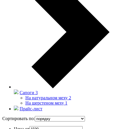
Сапоги
3
На натуральном меху
2
На шерстеном меху
1
Прайс-лист
Сортировать по:
Цена от