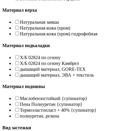
Материал верха
Натуральная замша
Натуральная кожа (хром)
Натуральная кожа (хром) гидрофобная
Материал подкаладки
Х/Б 02824 по сезону
Х/Б 02824 по сезону Камбрел
дышащий материал, GORE-TEX
дышащий материал, ЭВА + текстиль
Материал подошвы
Маслобензостойкий {супинатор}
Пена Полиуретан {супинатор}
Термоэластопласт + 40% {супинатор}
полиуретан, резина
Вид застежки