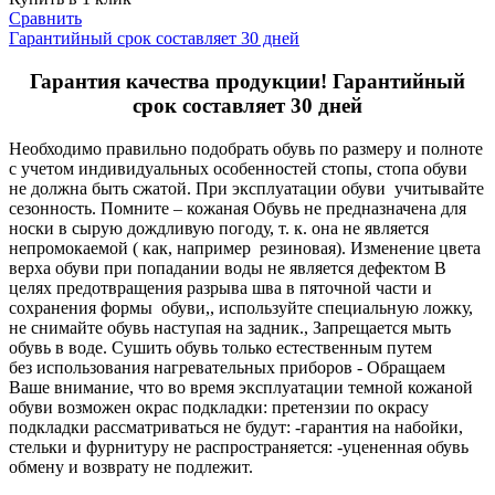
Сравнить
Гарантийный срок составляет 30 дней
Гарантия качества продукции! Гарантийный
срок составляет 30 дней
Необходимо правильно подобрать обувь по размеру и полноте
с учетом индивидуальных особенностей стопы, стопа обуви
не должна быть сжатой. При эксплуатации обуви учитывайте
сезонность. Помните – кожаная Обувь не предназначена для
носки в сырую дождливую погоду, т. к. она не является
непромокаемой ( как, например резиновая). Изменение цвета
верха обуви при попадании воды не является дефектом В
целях предотвращения разрыва шва в пяточной части и
сохранения формы обуви,, используйте специальную ложку,
не снимайте обувь наступая на задник., Запрещается мыть
обувь в воде. Сушить обувь только естественным путем
без использования нагревательных приборов - Обращаем
Ваше внимание, что во время эксплуатации темной кожаной
обуви возможен окрас подкладки: претензии по окрасу
подкладки рассматриваться не будут: -гарантия на набойки,
стельки и фурнитуру не распространяется: -уцененная обувь
обмену и возврату не подлежит.