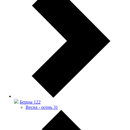
Берцы
122
Весна - осень
31